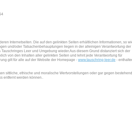
54
ren Internetseiten. Die auf den gelinkten Seiten erhältlichen Informationen, so wi
en und/oder Tatsachenbehauptungen liegen in der alleinigen Verantwortung der
es Tauschringes Leer und Umgebung wieder.Aus diesem Grund distanziert sich der
h von den Inhalten aller gelinkten Seiten und lehnt jede Verantwortung für
rung gilt für alle auf der Website der Homepage -
www.tauschring-leer.de
- enthalt
gegen sittliche, ethische und moralische Wertvorstellungen oder gar gegen bestehen
ks entfernt werden können..