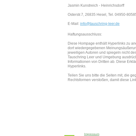
Jasmin Kunstreich - Heinrichsdorff
Osterstr.7, 26835 Hesel, Tel. 04950-8058
E-Mail:
info@tauschring-leer.de
Haftungsausschluss:
Diese Hompage enthält Hyperlinks zu ande
dort wiedergegebenen Meinungsäußerung
jeweiligen Autoren und spiegeln nicht d
Tauschring Leer und Umgebung ausdrücklic
Informationen von Dritten ab. Diese Erklä
Hyperlinks.
Teilen Sie uns bitte die Seiten mit, die 
Rechtsformen verstoßen, damit diese Lin
Impressum