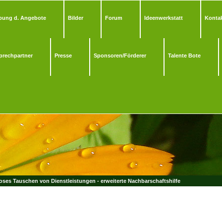
bung d. Angebote
Bilder
Forum
Ideenwerkstatt
Kontak
prechpartner
Presse
Sponsoren/Förderer
Talente Bote
ses Tauschen von Dienstleistungen - erweiterte Nachbarschaftshilfe