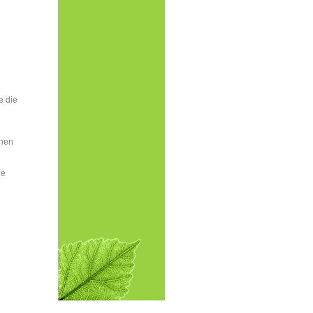
e die
enen
de